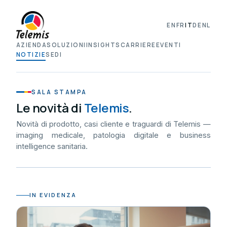
EN
FR
IT
DE
NL
AZIENDA
SOLUZIONI
INSIGHTS
CARRIERE
EVENTI
NOTIZIE
SEDI
SALA STAMPA
Le novità di
Telemis
.
Novità di prodotto, casi cliente e traguardi di Telemis —
imaging medicale, patologia digitale e business
intelligence sanitaria.
IN EVIDENZA