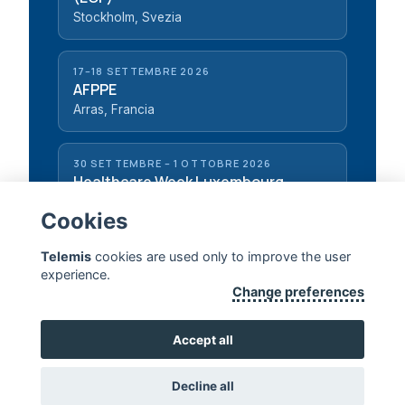
Stockholm, Svezia
17–18 SETTEMBRE 2026
AFPPE
Arras, Francia
30 SETTEMBRE – 1 OTTOBRE 2026
Healthcare Week Luxembourg
Luxembourg, Lussemburgo
Cookies
Telemis
cookies are used only to improve the user
experience.
Change preferences
TELEMIS — PROLUNGARE LA VITA UMANA
Accept all
CONTATTACI
Decline all
Copyright 2026, Telemis S.A. ·
Disclaimer
·
Standards & Certificates