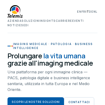
EN
FR
IT
DE
NL
AZIENDA
SOLUZIONI
INSIGHTS
CARRIERE
EVENTI
NOTIZIE
SEDI
IMAGING MEDICALE · PATOLOGIA · BUSINESS
INTELLIGENCE
Prolungare
la vita umana
grazie all'imaging medicale
Una piattaforma per ogni immagine clinica —
PACS, patologia digitale e business intelligence
sanitaria, utilizzata in tutta Europa e nel Medio
Oriente.
SCOPRI LE NOSTRE SOLUZIONI
CONTATTACI