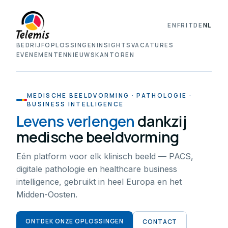
EN
FR
IT
DE
NL
BEDRIJF
OPLOSSINGEN
INSIGHTS
VACATURES
EVENEMENTEN
NIEUWS
KANTOREN
MEDISCHE BEELDVORMING · PATHOLOGIE ·
BUSINESS INTELLIGENCE
Levens verlengen
dankzij
medische beeldvorming
Eén platform voor elk klinisch beeld — PACS,
digitale pathologie en healthcare business
intelligence, gebruikt in heel Europa en het
Midden-Oosten.
ONTDEK ONZE OPLOSSINGEN
CONTACT